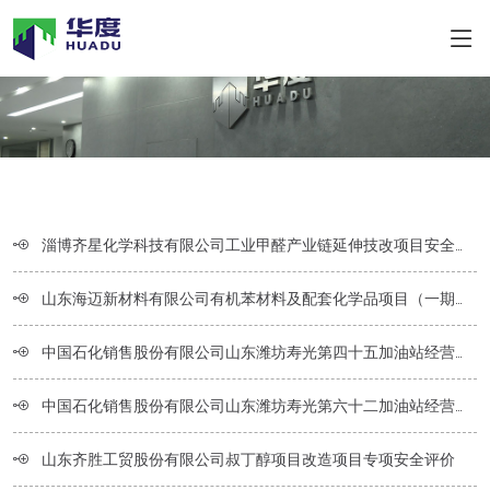
淄博齐星化学科技有限公司工业甲醛产业链延伸技改项目安全预评价
山东海迈新材料有限公司有机苯材料及配套化学品项目（一期）安全预评价
中国石化销售股份有限公司山东潍坊寿光第四十五加油站经营危险化学品安全评价报告
中国石化销售股份有限公司山东潍坊寿光第六十二加油站经营危险化学品安全评价报告
山东齐胜工贸股份有限公司叔丁醇项目改造项目专项安全评价