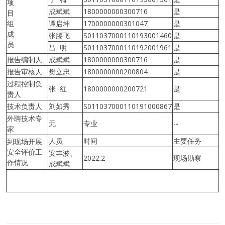
项
成斌斌
1800000000300716
是
目
组
谭启坤
1700000000301047
是
成
张滕飞
S011037000110193001460
是
员
吕 明
S011037000110192001961
是
报告编制人
成斌斌
1800000000300716
是
报告审核人
樊立忠
1800000000200804
是
过程控制负
张 红
1800000000200721
是
责人
技术负责人
刘如秀
S011037000110191000867
是
外聘技术专
无
专业
--
家
人员
时间
主要任务
到现场开展
安全评价工
安丰波、
2022.2
现场勘察
作情况
成斌斌