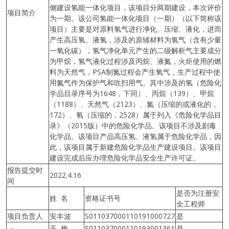
侧建设氢能一体化项目，该项目分两期建设，本次评价
项目简介
为一期。该公司氢能一体化项目（一期）（以下简称该
项目）主要是对原料氢气进行净化、压缩、液化，进而
产生高压氢、液氢，涉及的原辅材料为氢气（含有少量
一氧化碳），氢气净化单元产生的二级解析气主要成分
为甲烷，氢气液化过程涉及丙烷、液氮，火炬使用的燃
料为天然气，PSA制氮过程会产生氧气，生产过程中使
用氮气作为保护气和吹扫用气。其中涉及的氢（危险化
学品目录序号为1648，下同）、丙烷（139）、甲烷
（1188）、天然气（2123）、氮（压缩的或液化的，
172）、氧（压缩的，2528）属于列入《危险化学品目
录》（2015版）中的危险化学品。该项目不涉及剧毒
化学品。该项目产品高压氢、液氢属于危险化学品，因
此，该项目属于新建危险化学品生产建设项目。该项目
建设完成后应办理危险化学品安全生产许可证。
报告提交时
2022.4.16
间
是否为注册安
姓 名
资格证书号
全工程师
项目负责人
安丰波
S011037000110191000727
是
于 梅
S011037000110193001361
是