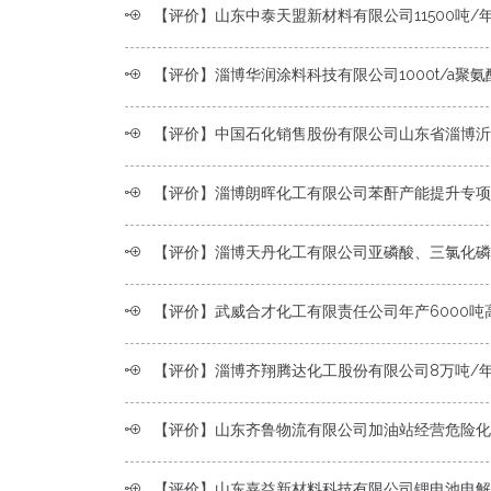
【评价】山东中泰天盟新材料有限公司11500吨/年环保制冷剂混配生产、分装项目（二期）安
【评价】淄博华润涂料科技有限公司1000t/a聚氨酯木器漆、500t/a7110甲聚氨酯固化剂、500t/a涂料用稀释剂项目安
【评价】中国石化销售股份有限公司山东省淄博沂源第二十五加油站经营危险化学品项目安全现状
【评价】淄博朗晖化工有限公司苯酐产能提升专项安全
【评价】淄博天丹化工有限公司亚磷酸、三氯化磷技改项目(一期)安全预
【评价】武威合才化工有限责任公司年产6000吨高耐晒高牢度颜料项目（1000t/a氰化亚铜、200t/a氰化锌）安全竣
【评价】淄博齐翔腾达化工股份有限公司8万吨/年丙烯酸及6万吨/年丙烯酸丁酯项目安全
【评价】山东齐鲁物流有限公司加油站经营危险化学品项目经营危险化学品项目安全
【评价】山东嘉益新材料科技有限公司锂电池电解液和新材料项目安全预