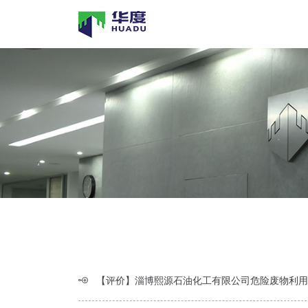
【评价】淄博熙源石油化工有限公司危险废物利用（苯乙烯回收）机械化、自动化改造项目安全专项